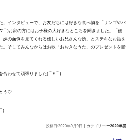
た。インタビューで、お友だちには好きな食べ物を「リンゴやバ
⌒∇⌒)お家の方にはお子様の大好きなところを聞きました。「優
、妹の面倒を見てくれる優しいお兄さんな所」とステキなお話を
た。そしてみんなからはお歌「おおきなうた」のプレゼントを贈
合わせて頑張りました(⌒∇⌒)
とう♡
⌒)
投稿日:2020年9月9日 | カテゴリー:
ー2020年度
Next
→