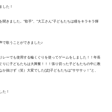
ました！
聞きました。“歌手”、“大工さん”子どもたちは瞳をキラキラ輝
声で歌うことができました♪
リレーでも使用する輪くぐりを使ってゲームをしました！！年長
ぐりに子どもたちは大興奮！！！張り切った子どもたちの中に教
抜けず（笑）大変でした(‘Д’)子どもたちは“サササッ！”と、
した！