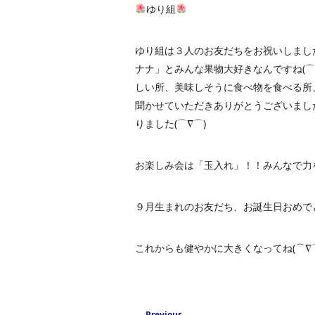
ゆり組
ゆり組は３人のお友だちをお祝いしまし
ナナ」とみんな果物大好きなんですね(
しい所、美味しそうに食べ物を食べる所
聞かせていただきありがとうございまし
りました(⌒∇⌒)
お楽しみ会は「玉入れ」！！みんなで力を
９月生まれのお友だち、お誕生日おめで
これからも健やかに大きくなってね(⌒∇
Post navigation
←
Previous