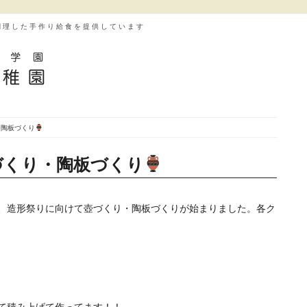
調理した手作り給食を提供しています
・陶板づくり
づくり・陶板づくり
、造形祭りに向けて壺づくり・陶板づくりが始まりました。各ク
て積み上げて作ってます！！