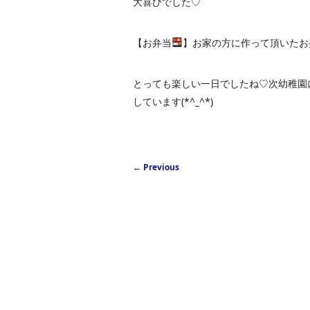
大喜びでした♡
【お弁当
】お家の方に作って頂いたお
とっても楽しい一日でしたね♡次幼稚園
しています(*^_^*)
Post navigation
←
Previous