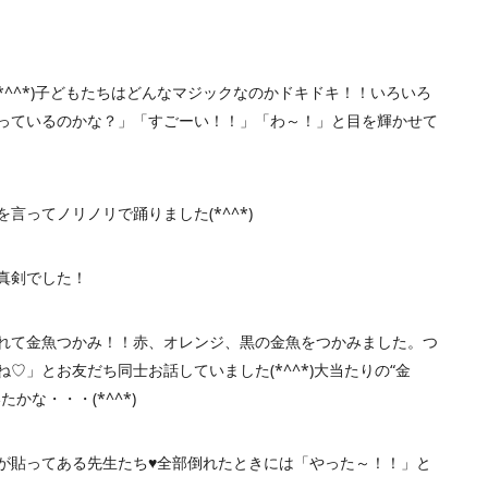
*^^*)子どもたちはどんなマジックなのかドキドキ！！いろいろ
っているのかな？」「すごーい！！」「わ～！」と目を輝かせて
言ってノリノリで踊りました(*^^*)
真剣でした！
れて金魚つかみ！！赤、オレンジ、黒の金魚をつかみました。つ
♡」とお友だち同士お話していました(*^^*)大当たりの“金
かな・・・(*^^*)
が貼ってある先生たち♥全部倒れたときには「やった～！！」と