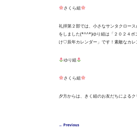
さくら組
礼拝第２部では、小さなサンタクロース
をしました(*^^*)ゆり組は「２０２
け♡辰年カレンダー」です！素敵なカレン
ゆり組
さくら組
夕方からは、きく組のお友だちによるク
Post navigation
←
Previous