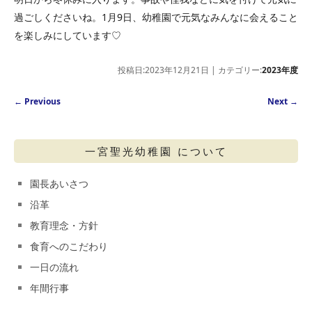
過ごしくださいね。1月9日、幼稚園で元気なみんなに会えること
を楽しみにしています♡
投稿日:2023年12月21日 | カテゴリー:
2023年度
Post navigation
←
Previous
Next
→
一宮聖光幼稚園 について
園長あいさつ
沿革
教育理念・方針
食育へのこだわり
一日の流れ
年間行事