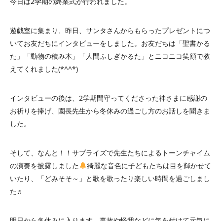
今日は2学期の終業式が行われました。
遊戯室に集まり、昨日、サンタさんからもらったプレゼントにつ
いてお友だちにインタビューをしました。お友だちは「聖書かる
た」「動物の積み木」「人間ふしぎかるた」とニコニコ笑顔で教
えてくれました(*^^*)
インタビューの後は、2学期間守ってくださった神さまに感謝の
お祈りを捧げ、園長先生から冬休みの過ごし方のお話しを聞きま
した。
そして、なんと！！サプライズで先生たちによるトーンチャイム
の演奏を披露しました
綺麗な音色に子どもたちは目を輝かせて
いたり、「どみそそ～」と歌を歌ったり楽しい時間を過ごしまし
た♬
明日から冬休みに入ります。事故や怪我などに気を付けて元気に