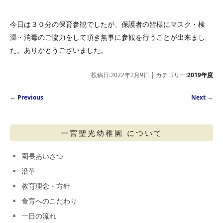
今日は３０分の保育参観でしたが、保護者の皆様にマスク・検
温・消毒のご協力をして頂き無事に参観を行うことが出来まし
た。ありがとうございました。
投稿日:2022年2月9日 | カテゴリー:
2019年度
Post navigation
←
Previous
Next
→
一宮聖光幼稚園 について
園長あいさつ
沿革
教育理念・方針
食育へのこだわり
一日の流れ