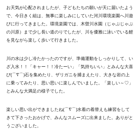
お天気が心配されましたが、子どもたちの願いが天に届いたよう
で、今日きく組は、無事に楽しみにしていた河川環境楽園へ川遊
びに行ってきました。環境楽園では、木曽川水園（じゃぶじゃぶ
の川原）まで少し長い道のりでしたが、川を優雅に泳いでいる鯉
を見ながら楽しく歩いて行きました。
川の水は少し冷たかったのですが、準備運動をしっかりして、い
ざ入水！！「キャー！！冷たーい」「気持ちいい」とみんな大喜
び(⌒∇⌒)石を集めたり、ザリガニを捕まえたり、大きな岩の上
に乗ってみたり、思い思いに楽しんでいました。「楽しい～♡」
とみんな大満足の様子でした。
楽しい思い出ができましたね(⌒∇⌒)水着の着替えも練習をして
きて下さったおかげで、みんなスムーズに出来ました。ありがと
うございました。