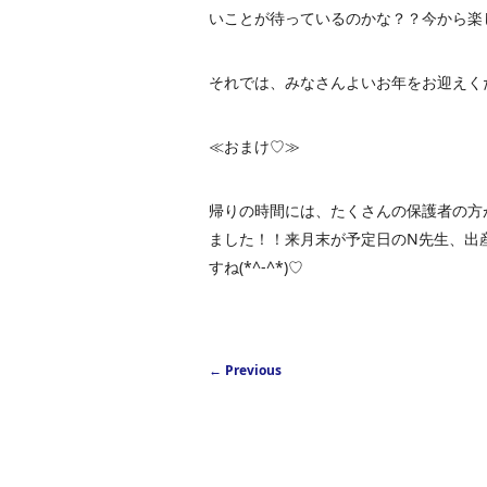
いことが待っているのかな？？今から楽
それでは、みなさんよいお年をお迎えく
≪おまけ♡≫
帰りの時間には、たくさんの保護者の方
ました！！来月末が予定日のN先生、出
すね(*^-^*)♡
Post navigation
←
Previous