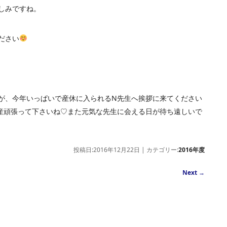
しみですね。
ださい
が、今年いっぱいで産休に入られるN先生へ挨拶に来てください
産頑張って下さいね♡また元気な先生に会える日が待ち遠しいで
投稿日:2016年12月22日 | カテゴリー:
2016年度
Next
→