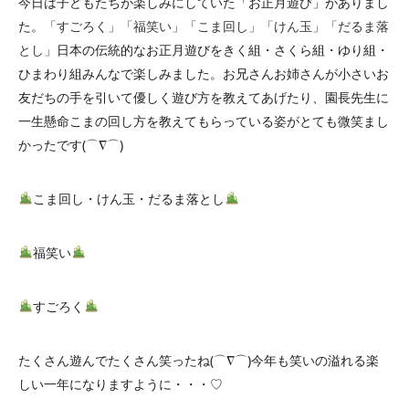
今日は子どもたちが楽しみにしていた「お正月遊び」がありまし
た。
「すごろく」「福笑い」「こま回し」「けん玉」「だるま落
とし」
日本の伝統的なお正月遊びをきく組・さくら組・ゆり組・
ひまわり組みんなで楽しみました。お兄さんお姉さんが小さいお
友だちの手を引いて優しく遊び方を教えてあげたり、園長先生に
一生懸命こまの回し方を教えてもらっている姿がとても微笑まし
かったです(⌒∇⌒)
こま回し・けん玉・だるま落とし
福笑い
すごろく
たくさん遊んでたくさん笑ったね(⌒∇⌒)今年も笑いの溢れる楽
しい一年になりますように・・・♡