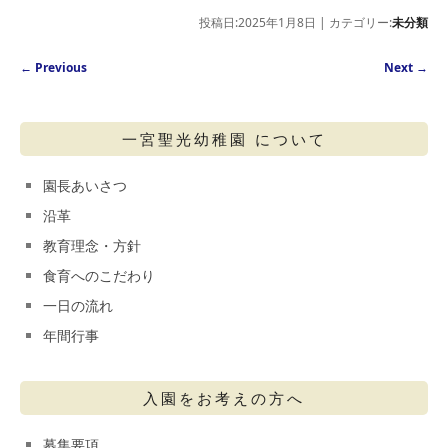
投稿日:2025年1月8日 | カテゴリー:
未分類
Post navigation
←
Previous
Next
→
一宮聖光幼稚園 について
園長あいさつ
沿革
教育理念・方針
食育へのこだわり
一日の流れ
年間行事
入園をお考えの方へ
募集要項